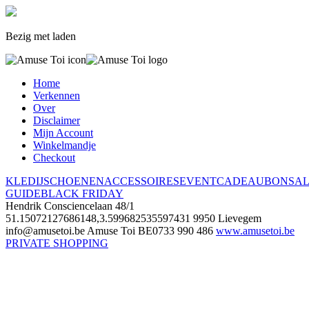
Bezig met laden
Home
Verkennen
Over
Disclaimer
Mijn Account
Winkelmandje
Checkout
KLEDIJ
SCHOENEN
ACCESSOIRES
EVENT
CADEAUBON
SA
GUIDE
BLACK FRIDAY
Hendrik Consciencelaan 48/1
51.15072127686148,3.599682535597431
9950 Lievegem
info@amusetoi.be
Amuse Toi
BE0733 990 486
www.amusetoi.be
PRIVATE SHOPPING