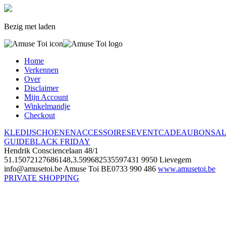
Bezig met laden
Home
Verkennen
Over
Disclaimer
Mijn Account
Winkelmandje
Checkout
KLEDIJ
SCHOENEN
ACCESSOIRES
EVENT
CADEAUBON
SA
GUIDE
BLACK FRIDAY
Hendrik Consciencelaan 48/1
51.15072127686148,3.599682535597431
9950 Lievegem
info@amusetoi.be
Amuse Toi
BE0733 990 486
www.amusetoi.be
PRIVATE SHOPPING